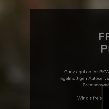
F
P
Ganz egal ob Ihr PKW 
regelmäßigen Autoservic
Bremsenwechs
Wir als freie K