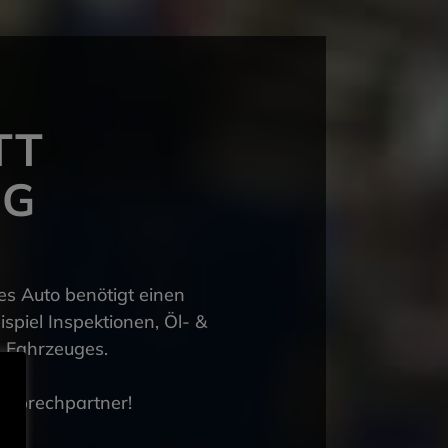
TT
NG
es Auto benötigt einen
piel Inspektionen, Öl- &
s Fahrzeuges.
Ansprechpartner!