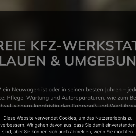
REIE KFZ-WERKSTA
LAUEN & UMGEBU
ein Neuwagen ist oder in seinen besten Jahren – jed
e: Pflege, Wartung und Autoreparaturen, wie zum Beis
el, sichern langfristig den Fahrspaß und Wert ihre
Diese Website verwendet Cookies, um das Nutzererlebnis zu
fz-Werkstatt im Raum Plauen sind dafür Ihr richtiger 
verbessern. Wir gehen davon aus, dass Sie damit einverstanden
sind, aber Sie können sich auch abmelden, wenn Sie möchten.